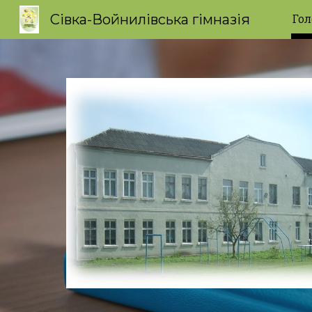
Сівка-Войнилівська гімназія
Гол
Sk