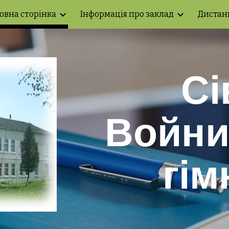
овна сторінка
Інформація про заклад
Дистан
ip to main content
Skip to navigat
Сі
Войни
гім