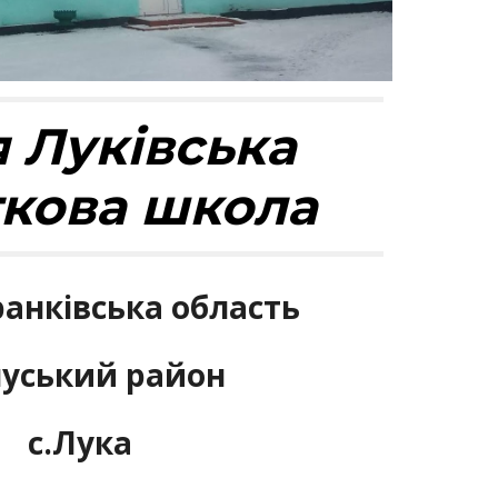
я Луківська
ткова школа
ранківська область
уський район
с.Лука