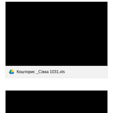
Кошторис _Сівка 1031.xls